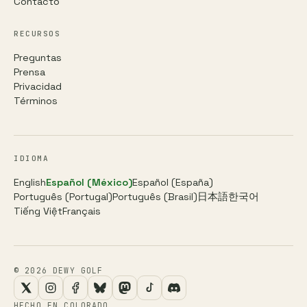
Contacto
RECURSOS
Preguntas
Prensa
Privacidad
Términos
IDIOMA
English
Español (México)
Español (España)
Português (Portugal)
Português (Brasil)
日本語
한국어
Tiếng Việt
Français
© 2026 DEWY GOLF
HECHO EN COLORADO