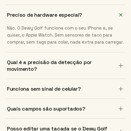
Preciso de hardware especial?
Não. O Dewy Golf funciona com o seu iPhone e, se
quiser, o Apple Watch. Sem sensores de taco para
comprar, sem tags para colar, nada extra para carregar.
Qual é a precisão da detecção por
movimento?
O Dewy Golf registra corretamente mais de 98% dos
Funciona sem sinal de celular?
swings reais e descarta movimentos de prática,
alongamentos e gestos sem relação.
Sim. O modelo de movimento roda no dispositivo e os
Quais campos são suportados?
campos ficam em cache no início da rodada. Seu
scorecard sincroniza com a nuvem quando o sinal
O Dewy Golf começa com campos nos Estados Unidos
volta.
Posso editar uma tacada se o Dewy Golf
e no Japão, e mais países a caminho. Se faltar seu