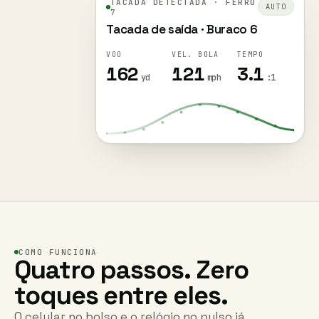
AUTO
7
Tacada de saída · Buraco 6
VOO
VEL. BOLA
TEMPO
162
121
3.1
yd
mph
:1
COMO FUNCIONA
Quatro passos. Zero
toques entre eles.
O celular no bolso e o relógio no pulso já