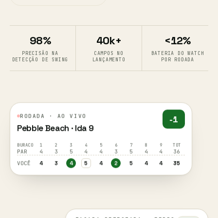
98%
40k+
<12%
PRECISÃO NA
CAMPOS NO
BATERIA DO WATCH
DETECÇÃO DE SWING
LANÇAMENTO
POR RODADA
RODADA · AO VIVO
-1
Pebble Beach · Ida 9
BURACO
1
2
3
4
5
6
7
8
9
TOT
PAR
4
3
5
4
4
3
5
4
4
36
VOCÊ
4
3
4
5
4
2
5
4
4
35
TACADA DETECTADA · FERRO