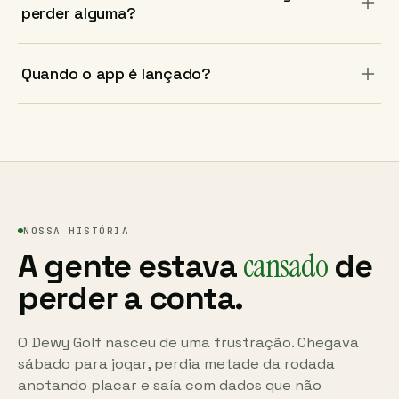
perder alguma?
campo, mande mensagem para o suporte e a gente
adiciona.
Claro. Cada tacada é editável no resumo da rodada.
Quando o app é lançado?
Adicione, remova, troque o taco ou recoloque. O
scorecard atualiza na hora.
O acesso público abre no verão de 2026 (hemisfério
norte). Assine a newsletter para receber convite.
NOSSA HISTÓRIA
cansado
A gente estava
de
perder a conta.
O Dewy Golf nasceu de uma frustração. Chegava
sábado para jogar, perdia metade da rodada
anotando placar e saía com dados que não