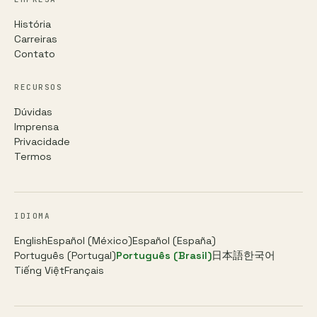
História
Carreiras
Contato
RECURSOS
Dúvidas
Imprensa
Privacidade
Termos
IDIOMA
English
Español (México)
Español (España)
Português (Portugal)
Português (Brasil)
日本語
한국어
Tiếng Việt
Français