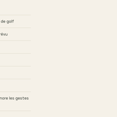
 de golf
révu
gnore les gestes