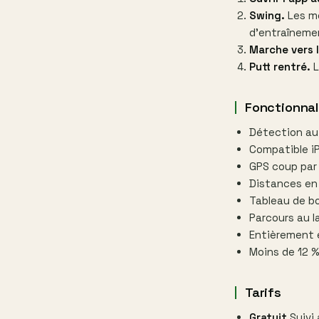
Swing.
Les mo
d'entraînem
Marche vers l
Putt rentré.
L
Fonctionnal
Détection au
Compatible iP
GPS coup par
Distances en 
Tableau de bo
Parcours au 
Entièrement 
Moins de 12 %
Tarifs
Gratuit
Suivi