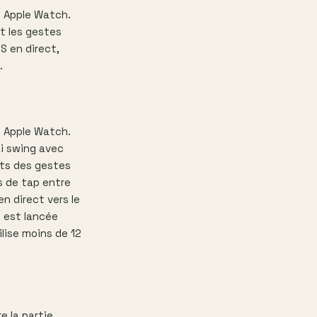
t Apple Watch.
t les gestes
S en direct,
.
t Apple Watch.
i swing avec
ets des gestes
s de tap entre
n direct vers le
p est lancée
lise moins de 12
 la partie.