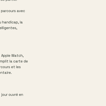
u parcours avec
u handicap, la
elligentes,
t Apple Watch,
mplit la carte de
rcours et les
ntaire.
 jour ouvré en