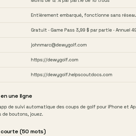
Moins de 12 % par partie de 18 trous
H
Entièrement embarqué, fonctionne sans réseau 
Gratuit · Game Pass 3,99 $ par partie · Annuel 4
johnmarc@dewygolf.com
E
https://dewygolf.com
https://dewygolf.helpscoutdocs.com
 en une ligne
'app de suivi automatique des coups de golf pour iPhone et A
s de boutons, jouez.
 courte (50 mots)