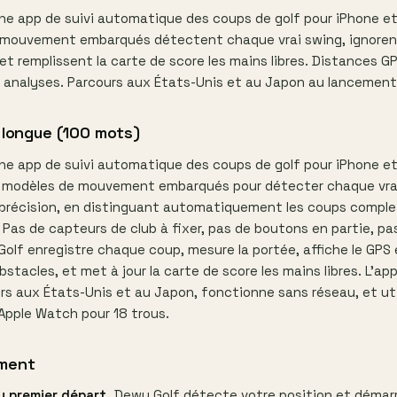
ne app de suivi automatique des coups de golf pour iPhone e
 mouvement embarqués détectent chaque vrai swing, ignoren
t remplissent la carte de score les mains libres. Distances GP
t analyses. Parcours aux États-Unis et au Japon au lancement
 longue (100 mots)
ne app de suivi automatique des coups de golf pour iPhone e
es modèles de mouvement embarqués pour détecter chaque vra
 précision, en distinguant automatiquement les coups compl
Pas de capteurs de club à fixer, pas de boutons en partie, pa
Golf enregistre chaque coup, mesure la portée, affiche le GPS e
bstacles, et met à jour la carte de score les mains libres. L'ap
rs aux États-Unis et au Japon, fonctionne sans réseau, et uti
 Apple Watch pour 18 trous.
ment
au premier départ.
Dewy Golf détecte votre position et démarre