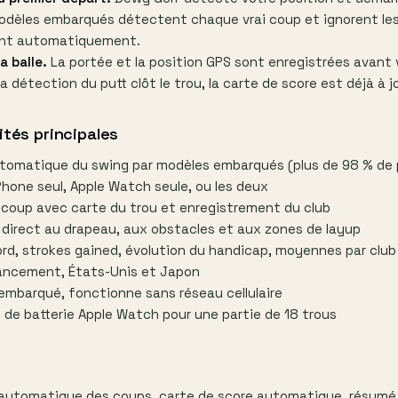
dèles embarqués détectent chaque vrai coup et ignorent le
ent automatiquement.
a balle.
La portée et la position GPS sont enregistrées avant v
a détection du putt clôt le trou, la carte de score est déjà à jo
ités principales
tomatique du swing par modèles embarqués (plus de 98 % de 
hone seul, Apple Watch seule, ou les deux
 coup avec carte du trou et enregistrement du club
direct au drapeau, aux obstacles et aux zones de layup
rd, strokes gained, évolution du handicap, moyennes par club
lancement, États-Unis et Japon
embarqué, fonctionne sans réseau cellulaire
 de batterie Apple Watch pour une partie de 18 trous
 automatique des coups, carte de score automatique, résumé 