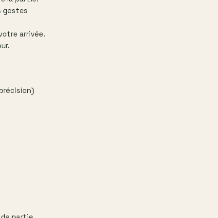
s gestes
otre arrivée.
ur.
précision)
de partie.