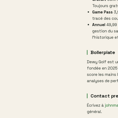
Toujours grat
Game Pass
3,
tracé des cou
Annuel
49,99 
gestion du sa
l'historique 
Boilerplate
Dewy Golf est u
fondée en 2025 à
score les mains 
analyses de per
Contact pr
Écrivez à
johnm
général.