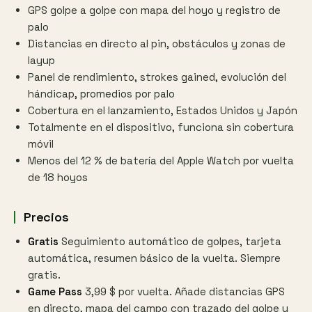
GPS golpe a golpe con mapa del hoyo y registro de
palo
Distancias en directo al pin, obstáculos y zonas de
layup
Panel de rendimiento, strokes gained, evolución del
hándicap, promedios por palo
Cobertura en el lanzamiento, Estados Unidos y Japón
Totalmente en el dispositivo, funciona sin cobertura
móvil
Menos del 12 % de batería del Apple Watch por vuelta
de 18 hoyos
Precios
Gratis
Seguimiento automático de golpes, tarjeta
automática, resumen básico de la vuelta. Siempre
gratis.
Game Pass
3,99 $ por vuelta. Añade distancias GPS
en directo, mapa del campo con trazado del golpe y