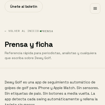
Únete al boletín
← VOLVER AL INICIO
PRENSA
Prensa y ficha
Referencia rápida para periodistas, analistas y cualquiera
que escriba sobre Dewy Golf.
Dewy Golf es una app de seguimiento automático de
golpes de golf para iPhone y Apple Watch. Sin sensores.
Sin etiquetas de palo. Sin botones a media vuelta. La
app detecta cada swing automáticamente y rellena la
tarjeta sin manos.