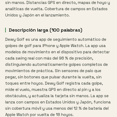
sin manos. Distancias GPS en directo, mapas de hoyo y
analíticas de vuelta. Cobertura de campos en Estados
Unidos y Japón en el lanzamiento.
Descripción larga (100 palabras)
Dewy Golf es una app de seguimiento automático de
golpes de golf para iPhone y Apple Watch. La app usa
modelos de movimiento en el dispositivo para detectar
cada swing real con más del 98 % de precisión,
distinguiendo automáticamente golpes completos de
movimientos de práctica. Sin sensores de palo que
pegar, sin botones que pulsar durante la vuelta, sin
toques entre hoyos. Dewy Golf registra cada golpe,
mide el vuelo, muestra GPS en directo al pin y a los
obstáculos, y actualiza la tarjeta sin manos. La app se
lanza con campos en Estados Unidos y Japón, funciona
sin cobertura móvil y usa menos del 12 % de batería del
Apple Watch por vuelta de 18 hoyos.